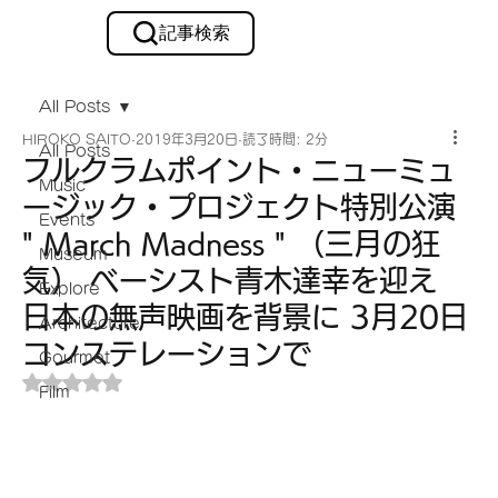
記事検索
メルマガ購読
All Posts
HIROKO SAITO
2019年3月20日
読了時間: 2分
All Posts
フルクラムポイント・ニューミュ
Music
ージック・プロジェクト特別公演
Events
" March Madness " （三月の狂
Museum
気） ベーシスト青木達幸を迎え
Explore
日本の無声映画を背景に 3月20日
Architecture
コンステレーションで
Gourmet
5つ星のうちNaNと評価されています。
Film