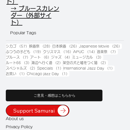
ト）
→ ブルースカレン
ダー（外部サイ
ト）
Popular Tags
57件の記事
28件の記事
26件の記事
26
シカゴ
（57）
映画祭
（28）
日本映画
（26）
Japanese Movie
（26）
19件の記事
16件の記事
14件の記事
7件の
ふつうの子ども
（19）
クリスマス
（16）
APUC
（14）
音楽祭
（7）
7件の記事
6件の記事
4件の記事
3件の記事
ブルース
（7）
アート
（6）
ジャズ
（4）
ミュージカル
（3）
3件の記事
2件の記事
2件の記事
ルート66
（3）
海辺へ行く道
（2）
架空の犬と嘘をつく猫
（2）
2件の記事
1件の記事
1件の記
スペシャルズ
（2）
Specials
（1）
International Jazz Day
（1）
1件の記事
1件の記事
お笑い
（1）
Chicago jazz Day
（1）
ご意見・感想はこちらから
Support Samurai
About us
Privacy Policy