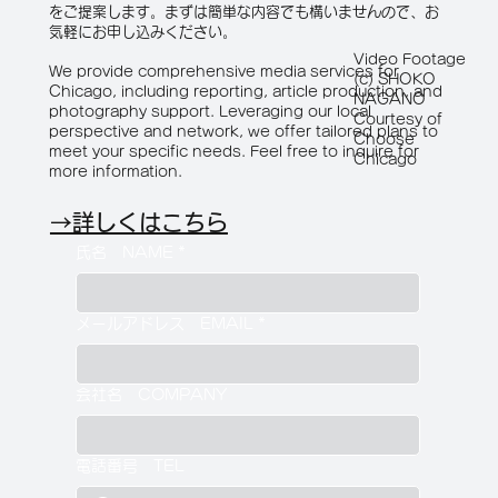
をご提案します。まずは簡単な内容でも構いませんので、お
気軽にお申し込みください。
Video Footage
We provide comprehensive media services for
(c) SHOKO
Chicago, including reporting, article production, and
NAGANO
photography support. Leveraging our local
Courtesy of
perspective and network, we offer tailored plans to
Choose
meet your specific needs. Feel free to inquire for
Chicago
more information.
→詳しくはこちら
氏名 NAME
*
メールアドレス EMAIL
*
会社名 COMPANY
電話番号 TEL