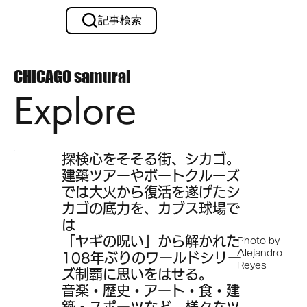
記事検索
メルマガ購読
CHICAGO
samurai
Explore
探検心をそそる街、シカゴ。
建築ツアーやボートクルーズ
では大火から復活を遂げたシ
カゴの底力を、カブス球場で
は
「ヤギの呪い」から解かれた
Photo by
Alejandro
108年ぶりのワールドシリー
Reyes
ズ制覇に思いをはせる。
音楽・歴史・アート・食・建
築・スポーツなど、様々なツ