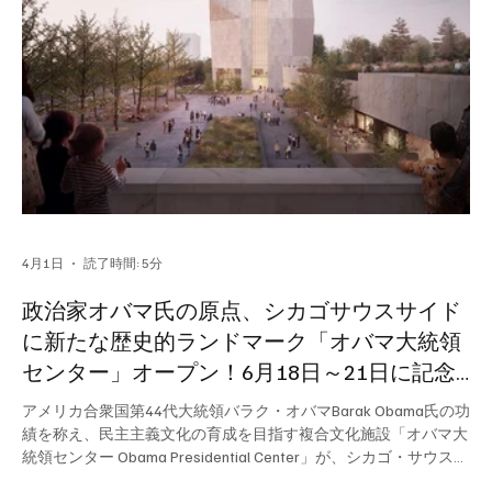
4月1日
読了時間: 5分
政治家オバマ氏の原点、シカゴサウスサイド
に新たな歴史的ランドマーク「オバマ大統領
センター」オープン！6月18日～21日に記念
イベント開催。
アメリカ合衆国第44代大統領バラク・オバマBarak Obama氏の功
績を称え、民主主義文化の育成を目指す複合文化施設「オバマ大
統領センター Obama Presidential Center」が、シカゴ・サウスサ
イドのジャクソン・パーク内に誕生するのを記念し、6月18日～