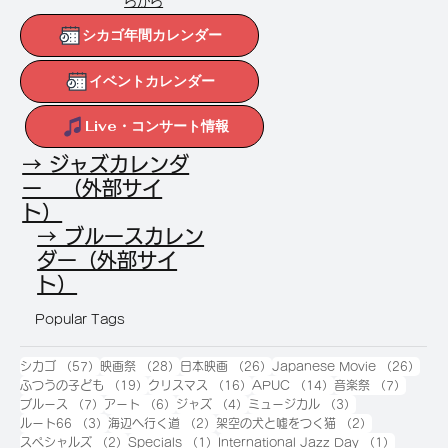
らから
シカゴ年間カレンダー
イベントカレンダー
Live・コンサート情報
→ ジャズカレンダ
ー （外部サイ
ト）
→ ブルースカレン
ダー（外部サイ
ト）
Popular Tags
57件の記事
28件の記事
26件の記事
26
シカゴ
（57）
映画祭
（28）
日本映画
（26）
Japanese Movie
（26）
19件の記事
16件の記事
14件の記事
7件の
ふつうの子ども
（19）
クリスマス
（16）
APUC
（14）
音楽祭
（7）
7件の記事
6件の記事
4件の記事
3件の記事
ブルース
（7）
アート
（6）
ジャズ
（4）
ミュージカル
（3）
3件の記事
2件の記事
2件の記事
ルート66
（3）
海辺へ行く道
（2）
架空の犬と嘘をつく猫
（2）
2件の記事
1件の記事
1件の記
スペシャルズ
（2）
Specials
（1）
International Jazz Day
（1）