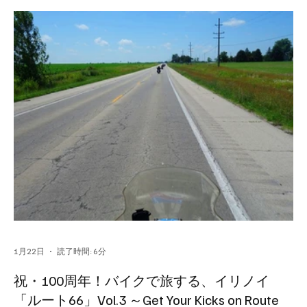
21日にオープニングイベントが開催される。この一連のイベント
には、オバマ大統領の在任期間を支えた変革の担い手や、地域住
民、ボランティア、支援者が一堂に会し、来場者と共に「希望と
変革の力」を祝う。
1月22日
読了時間: 6分
祝・100周年！バイクで旅する、イリノイ
「ルート66」Vol.3 ～Get Your Kicks on Route