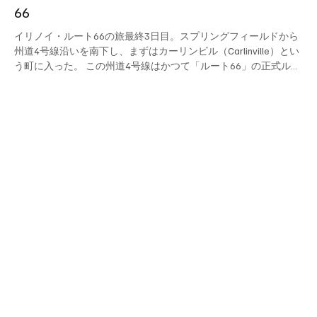
66
イリノイ・ルート66の旅最終3日目。スプリングフィールドから
州道4号線沿いを南下し、まずはカーリンビル（Carlinville）とい
う町に入った。 この州道4号線はかつて「ルート66」の正式ルー
トだった道。道路標識にも「1926-30」の表示がみられるが、そ
の頃はまさに禁酒法全盛期。ここからほど近い場所にアル・カポ
ネが巨大な密造酒の貯蔵庫を建ててシカゴに酒を運ばせていたと
いう逸話も残る。 カーリンビルから州道4号線→国道55号線と南
下すること約30分。ルート66の名所のひとつ、「ピンク・エレ
ファント・アンティック・モール（Pink Elephant Antique
Mall）」がロードサイドに現れる。種々雑多なt店舗が集まった
コンプレックス・モールで、入口のマフラー・マンたちに出迎え
られ中に入ると、古きアメリカの匂いがぷんぷん。生活雑貨やブ
リキの人形などが雑然と並ぶアンティック・ショップ、巨大アイ
スクリームが有名なスウィート・ショップ、キャンディー・ショ
ップなどが混在しており、大人も子供もわくわくする不思議空間
だ。旅の疲れをいやすにはもってこい