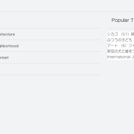
Popular 
hitecture
5
シカゴ
（57）
ふつうの子ども
ghborhood
6
アート
（6）
ジ
架空の犬と嘘を
rmet
International