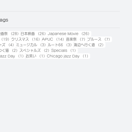
Tags
7件の記事
28件の記事
26件の記事
26件の記事
映画祭
（28）
日本映画
（26）
Japanese Movie
（26）
19件の記事
16件の記事
14件の記事
7件の記事
7件の記事
（19）
クリスマス
（16）
APUC
（14）
音楽祭
（7）
ブルース
（7）
件の記事
4件の記事
3件の記事
3件の記事
2件の記事
ャズ
（4）
ミュージカル
（3）
ルート66
（3）
海辺へ行く道
（2）
2件の記事
2件の記事
1件の記事
つく猫
（2）
スペシャルズ
（2）
Specials
（1）
1件の記事
1件の記事
1件の記事
 Jazz Day
（1）
お笑い
（1）
Chicago jazz Day
（1）