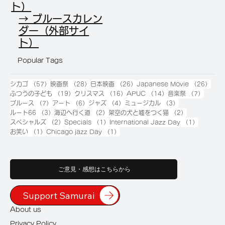
ト）
→ ブルースカレン
ダー（外部サイ
ト）
Popular Tags
57件の記事
28件の記事
26件の記事
26
シカゴ
（57）
映画祭
（28）
日本映画
（26）
Japanese Movie
（26）
19件の記事
16件の記事
14件の記事
7件の
ふつうの子ども
（19）
クリスマス
（16）
APUC
（14）
音楽祭
（7）
7件の記事
6件の記事
4件の記事
3件の記事
ブルース
（7）
アート
（6）
ジャズ
（4）
ミュージカル
（3）
3件の記事
2件の記事
2件の記事
ルート66
（3）
海辺へ行く道
（2）
架空の犬と嘘をつく猫
（2）
2件の記事
1件の記事
1件の記
スペシャルズ
（2）
Specials
（1）
International Jazz Day
（1）
1件の記事
1件の記事
お笑い
（1）
Chicago jazz Day
（1）
ご意見・感想はこちらから
Support Samurai
About us
Privacy Policy