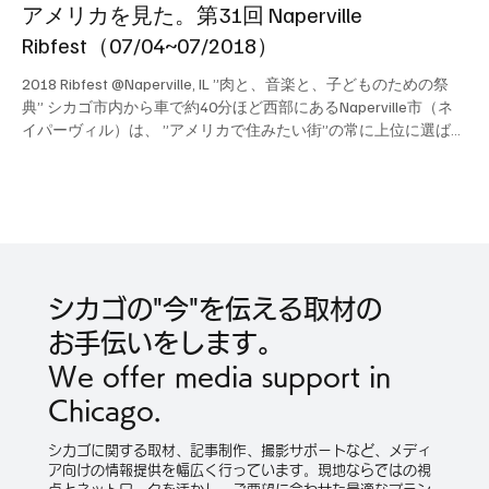
アメリカを見た。第31回 Naperville
Ribfest（07/04~07/2018）
2018 Ribfest @Naperville, IL ”肉と、音楽と、子どものための祭
典” シカゴ市内から車で約40分ほど西部にあるNaperville市（ネ
イパーヴィル）は、 ”アメリカで住みたい街”の常に上位に選ばれ
る 人気の郊外の街。この街で30年続く知る日ぞ知るお祭り、そ
れが”リブフェス（Ribfest）”だ。 アメリカ各州選りすぐりのBBQ
レストラン11店舗が巨大屋台を広げ、4日間にわたって延々と肉
を焼き続け、食い続ける。各店から煙とともに漂ってくるBBQソ
ースの焼ける匂いこそ 「アメリカ中西部の匂い」なのだ。 もと
もとはローカルな祭りだったこのリブフェス、昨今では豪華なゲ
ストミュージシャンの顔ぶれですっかり州外にも名をとどろか
シカゴの"今"を伝える取材の
せ、「これをお目当てに州外や国外からも客が押し寄せるほどに
なりました」と、主催者のMary Howenstineさんは言う。 とはい
お手伝いをします。
え、「コンサートが目当てではなく早い時間に家族と楽しみた
We offer media support in
い」という人には”ファミリー価格”も設定されており、7月4日の
独立記念日の花火大会を見る人のために5時以降の入場は無料開
Chicago.
放
シカゴに関する取材、記事制作、撮影サポートなど、メディ
ア向けの情報提供を幅広く行っています。現地ならではの視