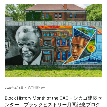
2023年2月8日
読了時間: 3分
Black History Month at the CAC－シカゴ建築セ
ンター ブラックヒストリー月間記念プログ