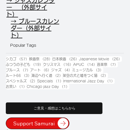
→ ジャズカレンダ
ー （外部サイ
ト）
→ ブルースカレン
ダー（外部サイ
ト）
Popular Tags
57件の記事
28件の記事
26件の記事
26
シカゴ
（57）
映画祭
（28）
日本映画
（26）
Japanese Movie
（26）
19件の記事
16件の記事
14件の記事
7件の
ふつうの子ども
（19）
クリスマス
（16）
APUC
（14）
音楽祭
（7）
7件の記事
6件の記事
4件の記事
3件の記事
ブルース
（7）
アート
（6）
ジャズ
（4）
ミュージカル
（3）
3件の記事
2件の記事
2件の記事
ルート66
（3）
海辺へ行く道
（2）
架空の犬と嘘をつく猫
（2）
2件の記事
1件の記事
1件の記
スペシャルズ
（2）
Specials
（1）
International Jazz Day
（1）
1件の記事
1件の記事
お笑い
（1）
Chicago jazz Day
（1）
ご意見・感想はこちらから
Support Samurai