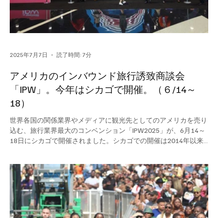
2025年7月7日
読了時間: 7分
アメリカのインバウンド旅行誘致商談会
「IPW」。今年はシカゴで開催。（６/14～
18）
世界各国の関係業界やメディアに観光先としてのアメリカを売り
込む、旅行業界最大のコンベンション「IPW2025」が、6月14～
18日にシカゴで開催されました。シカゴでの開催は2014年以来
11年ぶり。当シカゴ侍（Chicago Samurai）は、日本のメディア
の一員として、またシカゴの日本語メディアとして招待参加して
きました。 今回のIPWは、会場内での商談会だけでなく、リグレ
ーフィールド（シカゴ・カブスの本拠地球場）、フィールド自然
史博物館、ネイビーピア、ウェルスタワー展望デッキ、シカゴ川
建築ツアーなど、シカゴが誇る観光名所を舞台に様々な関連イベ
ントが催されました。その参加ご報告とイベント告知第一弾をお