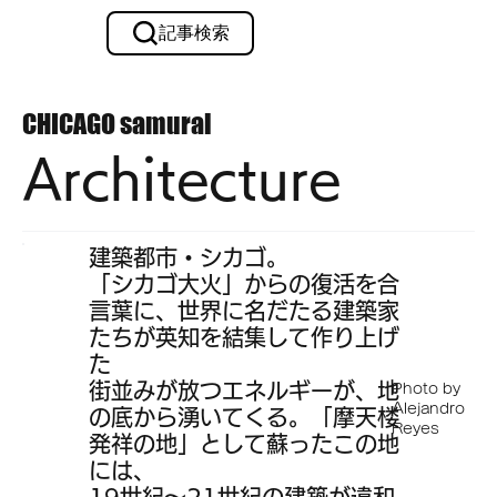
記事検索
メルマガ購読
CHICAGO
samurai
Architecture
建築都市・シカゴ。
「シカゴ大火」からの復活を合
言葉に、世界に名だたる建築家
たちが英知を結集して作り上げ
た
街並みが放つエネルギーが、地
Photo by
Alejandro
の底から湧いてくる。「摩天楼
Reyes
発祥の地」として蘇ったこの地
には、
19世紀～21世紀の建築が違和