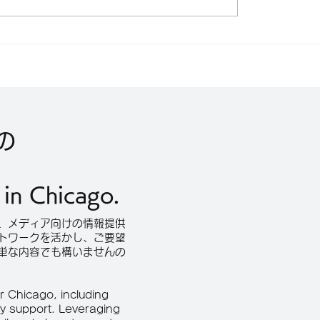
を争った「ブルーボー
常。この映画には様々
」が60年の時を経て映
チテーゼがこめられて
映画『ブルーボーイ事
す”：映画『ふつうの
月26日・シカゴプレミ
（How Dare You
。
保監督インタビュー
の
 in Chicago.
、メディア向けの情報提供
トワークを活かし、ご要望
単な内容でも構いませんの
 Chicago, including
hy support. Leveraging