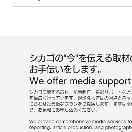
気づけば “グルーヴ”が生まれ
合法性
ていました」 ：映画『スペシ
イ裁判
ャルズ』 内田英治監督イン
画化。
タビュー
件』3
ア上映
シカゴの"今"を伝える取材
お手伝いをします。
We offer media support
シカゴに関する取材、記事制作、撮影サポートなど
を幅広く行っています。現地ならではの視点とネッ
に合わせた最適なプランをご提案します。まずは簡
で、お気軽にお申し込みください。
We provide comprehensive media services for
reporting, article production, and photograp