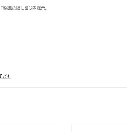
CR検査の陰性証明を提示。
子ども