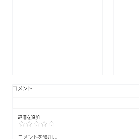
コメント
評価を追加
コメントを追加…
「撮影現場は男子校のノリ。
日本で