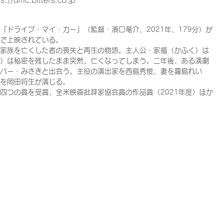
ps://dmc.bitters.co.jp
ドライブ・マイ・カー』（監督・濱口竜介、2021年、179分）が
ーで上映されている。
る家族を亡くした者の喪失と再生の物語。主人公・家福（かふく）は
と）は秘密を残したまま突然、亡くなってしまう。二年後、ある演劇
イバー・みさきと出会う。主役の演出家を西島秀俊、妻を霧島れい
優を岡田将生が演じる。
四つの賞を受賞、全米映画批評家協会賞の作品賞（2021年度）ほか