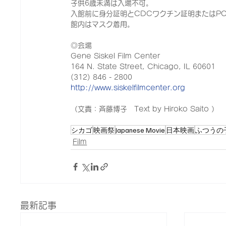
子供6歳未満は入場不可。
入館前に身分証明とCDCワクチン証明またはP
館内はマスク着用。
◎会場
Gene Siskel Film Center
164 N. State Street, Chicago, IL 60601
(312) 846 - 2800
http://www.siskelfilmcenter.org
（文責：斉藤博子　Text by Hiroko Saito ）
シカゴ
映画祭
Japanese Movie
日本映画
ふつうの
Film
最新記事