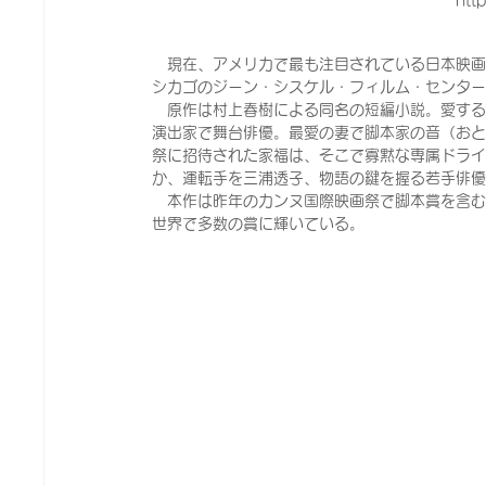
htt
　現在、アメリカで最も注目されている日本映画『
シカゴのジーン・シスケル・フィルム・センタ
　原作は村上春樹による同名の短編小説。愛す
演出家で舞台俳優。最愛の妻で脚本家の音（お
祭に招待された家福は、そこで寡黙な専属ドラ
か、運転手を三浦透子、物語の鍵を握る若手俳
　本作は昨年のカンヌ国際映画祭で脚本賞を含む
世界で多数の賞に輝いている。