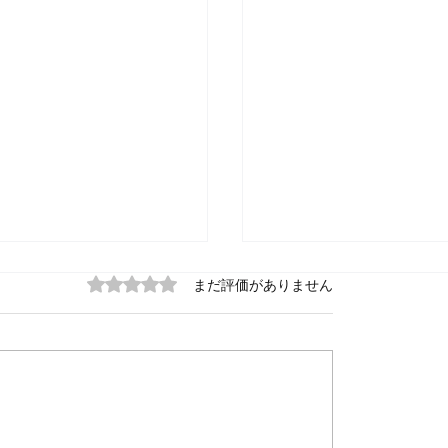
5つ星のうち0と評価されています。
まだ評価がありません
初めて性別適合手術の
‟本当はヤバい、子ど