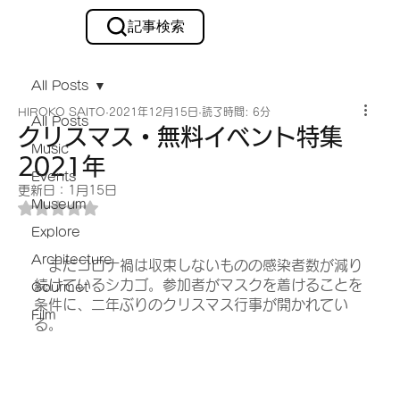
記事検索
メルマガ購読
All Posts
HIROKO SAITO
2021年12月15日
読了時間: 6分
All Posts
クリスマス・無料イベント特集
Music
2021年
Events
更新日：
1月15日
Museum
5つ星のうちNaNと評価されています。
Explore
Architecture
　まだコロナ禍は収束しないものの感染者数が減り
続けているシカゴ。参加者がマスクを着けることを
Gourmet
条件に、二年ぶりのクリスマス行事が開かれてい
Film
る。