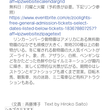
aff=lpzwebsitecalendargrid
無料日：月曜と火曜（予約券が必要。下記リンク参
照）
https://www.eventbrite.com/e/zoolights-
free-general-admission-tickets-select-
dates-listed-below-tickets-183678807257?
aff=lpzwebsitezlpagetext
　リンカーンパーク動物園はアメリカにある無料動
物園のなかでも規模が大きく、常時200種以上の動
物がいる。冬に催される動物園の大人気イベントが
ズーライト。象、虎、アザラシ、白熊、ペンギンな
どをかたどった色鮮やかなイルミネーションが園内
に輝き、楽しく幻想的な光景が広がる。期間中はレ
ストランとギフトショップも遅くまで営業。回転木
馬、観覧車、光の迷路、ミニ電車など有料アトラク
ションもある。
（文責：斉藤博子   Text by Hiroko Saito）
シカゴ
クリスマス