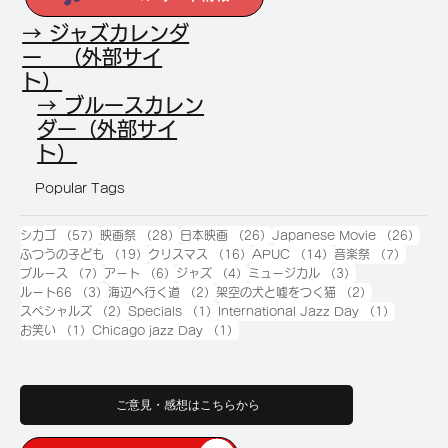
→ ジャズカレンダ
ー （外部サイ
ト）
→ ブルースカレン
ダー（外部サイ
ト）
Popular Tags
57件の記事
28件の記事
26件の記事
26
シカゴ
（57）
映画祭
（28）
日本映画
（26）
Japanese Movie
（26）
19件の記事
16件の記事
14件の記事
7件の
ふつうの子ども
（19）
クリスマス
（16）
APUC
（14）
音楽祭
（7）
7件の記事
6件の記事
4件の記事
3件の記事
ブルース
（7）
アート
（6）
ジャズ
（4）
ミュージカル
（3）
3件の記事
2件の記事
2件の記事
ルート66
（3）
海辺へ行く道
（2）
架空の犬と嘘をつく猫
（2）
2件の記事
1件の記事
1件の記
スペシャルズ
（2）
Specials
（1）
International Jazz Day
（1）
1件の記事
1件の記事
お笑い
（1）
Chicago jazz Day
（1）
ご意見・感想はこちらから