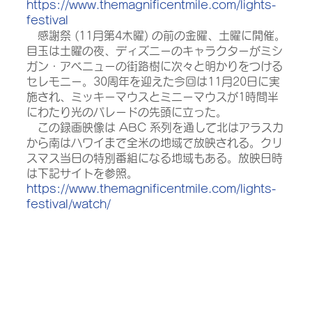
https://www.themagnificentmile.com/lights-
festival
　感謝祭 (11月第4木曜) の前の金曜、土曜に開催。
目玉は土曜の夜、ディズニーのキャラクターがミシ
ガン・アベニューの街路樹に次々と明かりをつける
セレモニー。30周年を迎えた今回は11月20日に実
施され、ミッキーマウスとミニーマウスが1時間半
にわたり光のパレードの先頭に立った。
　この録画映像は ABC 系列を通して北はアラスカ
から南はハワイまで全米の地域で放映される。クリ
スマス当日の特別番組になる地域もある。放映日時
は下記サイトを参照。
https://www.themagnificentmile.com/lights-
festival/watch/