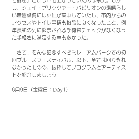
て窮屈」という声も上がっていたのは事実。しか
し、ジェイ・プリッツァー・パビリオンの素晴らし
い音響設備には評価が集中していたし、市内からの
アクセスやトイレ事情も格段に良くなったこと、例
年長蛇の列に悩まされる手荷物チェックがなくなっ
た手軽さに満足する声も多かった。
　さて、そんな記念すべきミレニアムパークでの初
回ブルースフェスティバル、以下、全ては回りきれ
なかったものの、抜粋してプログラムとアーティス
トを紹介しましょう。
6月9日（金曜日：Day1）