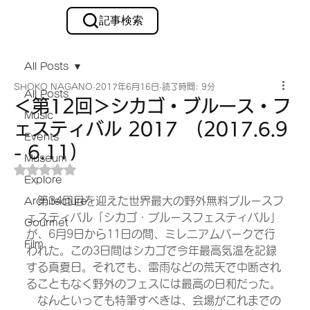
記事検索
メルマガ購読
All Posts
SHOKO NAGANO
2017年6月16日
読了時間: 9分
All Posts
＜第12回＞シカゴ・ブルース・フ
Music
ェスティバル 2017 (2017.6.9
Events
- 6.11)
Museum
5つ星のうちNaNと評価されています。
Explore
　第34回目を迎えた世界最大の野外無料ブルースフ
Architecture
ェスティバル「シカゴ・ブルースフェスティバル」
Gourmet
が、6月9日から11日の間、ミレニアムパークで行
Film
われた。この3日間はシカゴで今年最高気温を記録
する真夏日。それでも、雷雨などの荒天で中断され
ることもなく野外のフェスには最高の日和だった。
　なんといっても特筆すべきは、会場がこれまでの