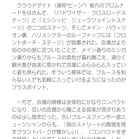
　クラウドゲイト（通称“ビーン”）後方のプロムナ
ードをはさんで、「バドワイザー・クロスロードス
テージ」と「ミシシッピ・ジュークジョイントステ
ージ」の二つのステージ、そしてメイン・パヴィリ
オン裏、ハリスシアターのルーフトップには「フロ
ントポーチ・ステージ」が設置された。会場がより
街の中心部に近づいたことで、メイン通りのミシガ
ン通りからもブルースの音色が漏れ聴こえ、道行く
観光客が音楽に惹かれて会場にふらふらと入ってい
く姿も見られた。そういう意味では、ブルースを知
らない人でも気軽に入っていけるようになったのが
プラスポイント。
　一方で、会場の規模は全体的にかなりコンパクト
になり、互いの会場から聞こえる音楽が混ざりあう
のは少し残念だった。古いブルースファンや一部ミ
ュージシャンからも、「昔のストリートの風情を残
すグラントパークが懐かしい」、「コンパクトすぎ