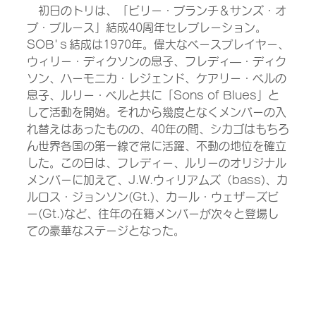
　初日のトリは、「ビリー・ブランチ＆サンズ・オ
ブ・ブルース」結成40周年セレブレーション。
SOB'ｓ結成は1970年。偉大なベースプレイヤー、
ウィリー・ディクソンの息子、フレディ―・ディク
ソン、ハーモニカ・レジェンド、ケアリー・ベルの
息子、ルリー・ベルと共に「Sons of Blues」と
して活動を開始。それから幾度となくメンバーの入
れ替えはあったものの、40年の間、シカゴはもちろ
ん世界各国の第一線で常に活躍、不動の地位を確立
した。この日は、フレディー、ルリーのオリジナル
メンバーに加えて、J.W.ウィリアムズ（bass)、カ
ルロス・ジョンソン(Gt.)、カール・ウェザーズビ
ー(Gt.)など、往年の在籍メンバーが次々と登場し
ての豪華なステージとなった。