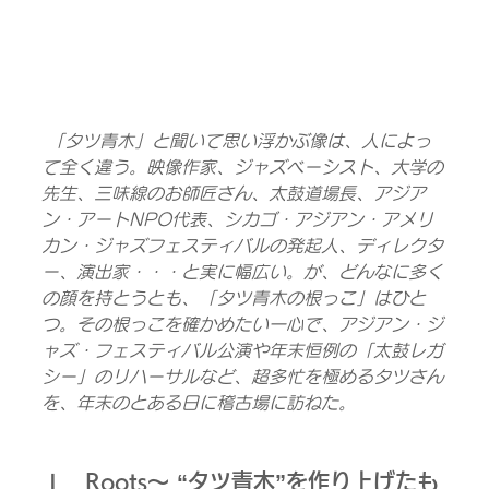
「タツ青木」と聞いて思い浮かぶ像は、人によっ
て全く違う。映像作家、ジャズベーシスト、大学の
先生、三味線のお師匠さん、太鼓道場長、アジア
ン・アートNPO代表、シカゴ・アジアン・アメリ
カン・ジャズフェスティバルの発起人、ディレクタ
ー、演出家・・・と実に幅広い。が、どんなに多く
の顔を持とうとも、「タツ青木の根っこ」はひと
つ。その根っこを確かめたい一心で、アジアン・ジ
ャズ・フェスティバル公演や年末恒例の「太鼓レガ
シー」のリハーサルなど、超多忙を極めるタツさん
を、年末のとある日に稽古場に訪ねた。
Ⅰ．Roots～ “タツ青木”を作り上げたも