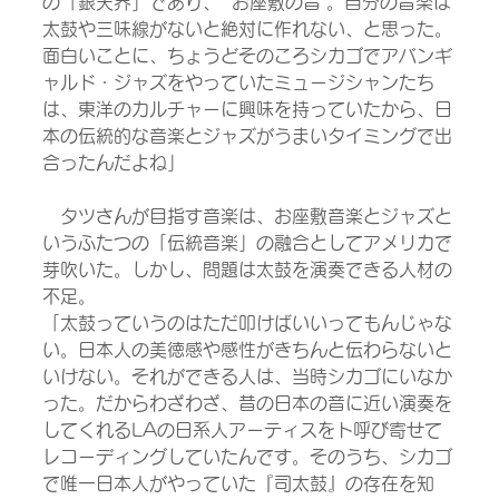
の「銀天界」であり、 “お座敷の音”。自分の音楽は
太鼓や三味線がないと絶対に作れない、と思った。
面白いことに、ちょうどそのころシカゴでアバンギ
ャルド・ジャズをやっていたミュージシャンたち
は、東洋のカルチャーに興味を持っていたから、日
本の伝統的な音楽とジャズがうまいタイミングで出
合ったんだよね」
　タツさんが目指す音楽は、お座敷音楽とジャズと
いうふたつの「伝統音楽」の融合としてアメリカで
芽吹いた。しかし、問題は太鼓を演奏できる人材の
不足。
「太鼓っていうのはただ叩けばいいってもんじゃな
い。日本人の美徳感や感性がきちんと伝わらないと
いけない。それができる人は、当時シカゴにいなか
った。だからわざわざ、昔の日本の音に近い演奏を
してくれるLAの日系人アーティスをト呼び寄せて
レコーディングしていたんです。そのうち、シカゴ
で唯一日本人がやっていた『司太鼓』の存在を知