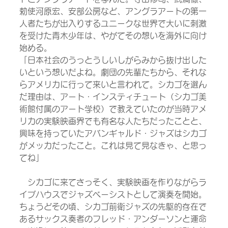
勅使河原宏、安部公房など、アングラアートの第一
人者たちが出入りするユニークな世界で大いに刺激
を受けた青木少年は、やがてその想いを海外に向け
始める。
「日本社会のうっとうしいしがらみから抜け出した
いという想いだよね。劇団の先輩たちから、それな
らアメリカに行って来いと言われて。シカゴを選ん
だ理由は、アート・インスティチュート（シカゴ美
術館付属のアート学校）で教えていたのが当時アメ
リカの実験映画界でも有名な人たちだったことと、
興味を持っていたアバンギャルド・ジャズはシカゴ
がメッカだったこと。これは見て見なきゃ、と思っ
てね」
　シカゴに来てさっそく、実験映画を作りながらラ
イブハウスでジャズベーシストとして演奏を開始。
ちょうどその頃、シカゴ前衛ジャズの先駆的存在で
あるサックス奏者のフレッド・アンダーソンと運命