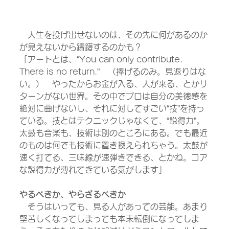
　人生を投げ出せないのは、その先に何があるのか
が見えないから躊躇するのかも？
「アートとは、“You can only contribute. 
There is no return.”　（捧げるのみ。見返りはな
い。）　やったからお金が入る、人が来る、とかリ
ターンがない世界。その中でプロは自分の美徳感を
絶対に曲げないし、それに対してすごい“技”を持っ
ている。技とはテクニックじゃなくて、“説得力”。
太鼓も音楽も、技術は別のところにある。でも最近
のものは何でも技術に置き換えられちゃう。太鼓が
速く打てる、三味線が速弾きできる、とかね。コア
な説得力が薄れてきている気がします」	
やるべきか、やらざるべきか
　そうはいっても、見る人があっての芸能。あまり
堅苦しくなってしまっても本末転倒になってしま