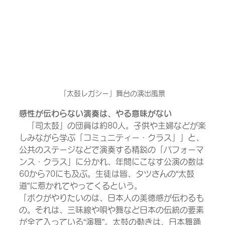
「太鼓レガシー」舞台の演出風景
感性が伝わらない演奏は、やる意味がない
　「司太鼓」の団員は約80人。子供や主婦などが楽
しみながら学ぶ「コミュニティー・クラス」」と、
公共のステージなどで演奏する精鋭の「パフォーマ
ンス・クラス」に分かれ、年間にこなす公演の数は
60から70にも及ぶ。生徒は皆、タツさんの“太鼓
道”に惹かれてやってくるという。
「ボクがやりたいのは、日本人の美徳感が伝わるも
の。それは、三味線や唄や舞など日本の伝統の要素
が全て入っている“演舞”。太鼓の動きは、日本舞踊