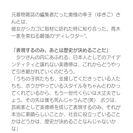
元着物雑誌の編集者だった奥様の幸子（ゆきこ）さ
んとは、
彼女がシカゴに取材に訪れた時に知り合った。青木
一家を束ねる最強の“ディレクター”。
「表現するのみ。あとは歴史が決めることだ」
　タツさんの内にあふれる、日本人としてのアイデ
ンティティと譲れない美徳感は、これからどうやっ
て引き継がれていくのだろう。
「うちの子供たちも、支援してくださっている人た
ちも、ボクがやっているスタイルをちゃんとわかっ
てくれているから、もう一世代くらいは大丈夫でし
ょう。その先は僕も死んじゃうんで(笑)　ボクは、
芸術家として美徳感を信じて表現するのみ。それが
本当に素晴らしいことか、社会に役立っていること
かはどうかは、歴史が決めることなんじゃないか
な」