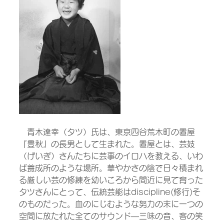
　青木達幸（タツ）氏は、東京四谷荒木町の置屋
『豊秋』の長男として生まれた。置屋とは、芸妓
（げいぎ）さんたちに芸事のイロハを教える、いわ
ば養成所のような場所。華やかさの陰で日々積まれ
る厳しい芸の修練を幼いころから間近に見て育った
タツさんにとって、伝統芸能はdiscipline(修行)そ
のものだった。血のにじむような努力の末に一つの
空間に放たれた全てのサウンド―三味の音、客の笑