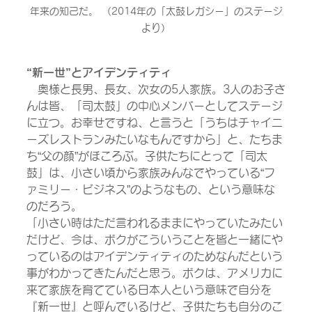
年来の知己だ。 （2014年の「太鼓レガシー」のステージ
より）
“新一世”とアイデンティティ
　奥様と長男、長女、次女の5人家族。3人のお子さ
んは皆、「司太鼓」の中心メンバーとしてステージ
に立つ。お幸せですね、と言うと「うちはチャイニ
ーズレストランみたいなもんですから」と、たちま
ち“父の顔”がほころぶ。子供たちにとって「司太
鼓」は、小さい頃から家族みんなでやっている“フ
ァミリー・ビジネス”のようなもの、という意味な
のだろう。
「小さい時はただ言われるままにやっていたみたい
だけど、今は、ボクがこういうことを皆と一緒にや
っているのはアイデンティティのためなんだという
事がわかってきたんだと思う。ボクは、アメリカに
来て家族を育てている日本人という意味で自分を
『新一世』と呼んでいるけど、子供たちも自分のこ