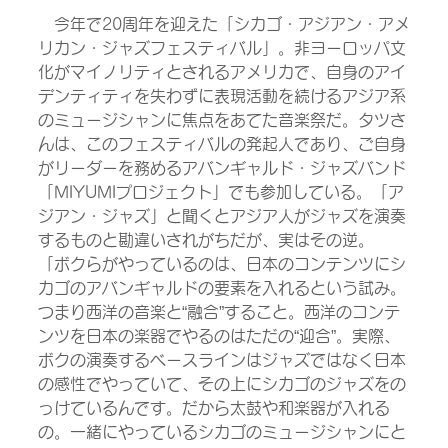
　今年で20周年を迎えた「シカゴ・アジアン・アメ
リカン・ジャズフェスティバル」。非ヨーロッパ文
化がマイノリティとされるアメリカで、自身のアイ
デンティティを失わずに表現活動を続けるアジア系
のミュージシャンに焦点をあてた音楽祭だ。タツさ
んは、このフェスティバルの発起人であり、ご自身
がリーダーを務めるアバンギャルド・ジャズバンド
「MIYUMIプロジェクト」でも参加している。「ア
ジアン・ジャズ」と聞くとアジア人がジャズを演奏
するものと勘違いされがちだが、実はその逆。
「ボクらがやっているのは、日本のコンテンツにシ
カゴのアバンギャルドの要素を入れるという試み。
つまり西洋の音楽と“融合”すること。西洋のコンテ
ンツを日本の楽器でやるのはただの“迎合”。実際、
ボクの演奏するベースラインはジャズではなく日本
の感性でやっていて、その上にシカゴのジャズをの
っけているんです。だから太鼓や和楽器が入れる
の。一緒にやっているシカゴのミュージシャンにと