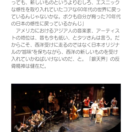
っても、新しいものというよりむしろ、エスニック
な感性を取り入れていたコアな60年代の世界に戻っ
ているんじゃないかな。ボクも自分が育った70年代
の日本の感性に戻っているかんじ」
　アメリカにおけるアジア人の音楽家、アーティス
トの地位は、昔も今も低い、とタツさんは言う。だ
からこそ、西洋受けに走るのではなく日本オリジナ
ルの“旨味”を保ちながら、西洋の新しいものを受け
入れていかねばいけないのだ、と。「銀天界」の反
骨精神は健在だ。