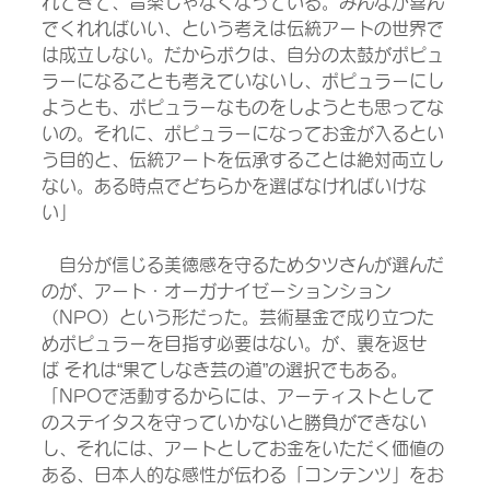
れてきて、音楽じゃなくなっている。みんなが喜ん
でくれればいい、という考えは伝統アートの世界で
は成立しない。だからボクは、自分の太鼓がポピュ
ラーになることも考えていないし、ポピュラーにし
ようとも、ポピュラーなものをしようとも思ってな
いの。それに、ポピュラーになってお金が入るとい
う目的と、伝統アートを伝承することは絶対両立し
ない。ある時点でどちらかを選ばなければいけな
い」
　自分が信じる美徳感を守るためタツさんが選んだ
のが、アート・オーガナイゼーションション
（NPO）という形だった。芸術基金で成り立つた
めポピュラーを目指す必要はない。が、裏を返せ
ば それは“果てしなき芸の道”の選択でもある。
「NPOで活動するからには、アーティストとして
のステイタスを守っていかないと勝負ができない
し、それには、アートとしてお金をいただく価値の
ある、日本人的な感性が伝わる「コンテンツ」をお