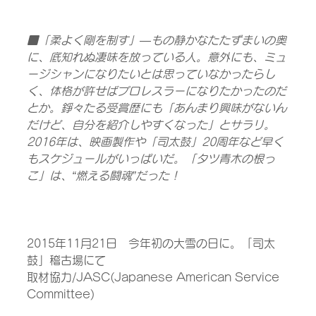
■「柔よく剛を制す」―もの静かなたたずまいの奥
に、底知れぬ凄味を放っている人。意外にも、ミュ
ージシャンになりたいとは思っていなかったらし
く、体格が許せばプロレスラーになりたかったのだ
とか。錚々たる受賞歴にも「あんまり興味がないん
だけど、自分を紹介しやすくなった」とサラリ。
2016年は、映画製作や「司太鼓」20周年など早く
もスケジュールがいっぱいだ。「タツ青木の根っ
こ」は、“燃える闘魂”だった！
2015年11月21日　今年初の大雪の日に。「司太
鼓」稽古場にて
取材協力/JASC(Japanese American Service 
Committee)