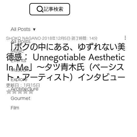
記事検索
メルマガ購読
All Posts
SHOKO NAGANO
2018年12月5日
読了時間: 14分
All Posts
「ボクの中にある、ゆずれない美
Music
徳感： Unnegotiable Aesthetic
Events
In Me」～タツ青木氏（ベーシス
Museum
ト・アーティスト）インタビュー
Explore
更新日：
1月15日
Architecture
5つ星のうちNaNと評価されています。
Gourmet
Film