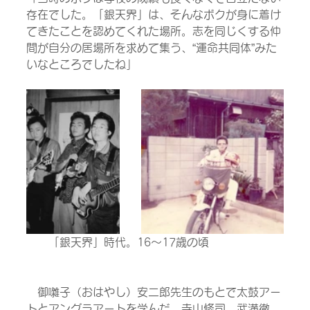
存在でした。「銀天界」は、そんなボクが身に着け
てきたことを認めてくれた場所。志を同じくする仲
間が自分の居場所を求めて集う、“運命共同体”みた
いなところでしたね」
　　「銀天界」時代。16～17歳の頃
　御囃子（おはやし）安二郎先生のもとで太鼓アー
トとアングラアートを学んだ。寺山修司、武満徹、