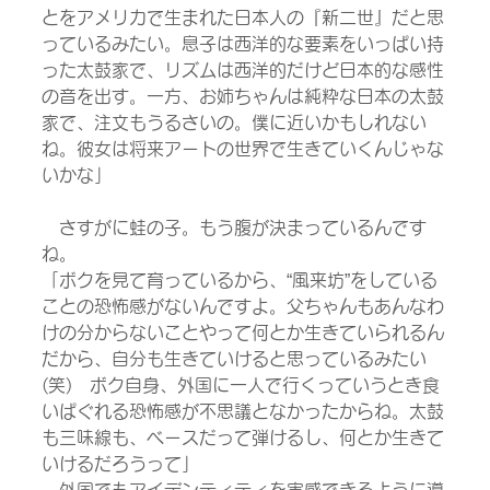
とをアメリカで生まれた日本人の『新二世』だと思
っているみたい。息子は西洋的な要素をいっぱい持
った太鼓家で、リズムは西洋的だけど日本的な感性
の音を出す。一方、お姉ちゃんは純粋な日本の太鼓
家で、注文もうるさいの。僕に近いかもしれない
ね。彼女は将来アートの世界で生きていくんじゃな
いかな」
　さすがに蛙の子。もう腹が決まっているんです
ね。
「ボクを見て育っているから、“風来坊”をしている
ことの恐怖感がないんですよ。父ちゃんもあんなわ
けの分からないことやって何とか生きていられるん
だから、自分も生きていけると思っているみたい
(笑)　ボク自身、外国に一人で行くっていうとき食
いぱぐれる恐怖感が不思議となかったからね。太鼓
も三味線も、ベースだって弾けるし、何とか生きて
いけるだろうって」
　外国でもアイデンティティを実感できるように導