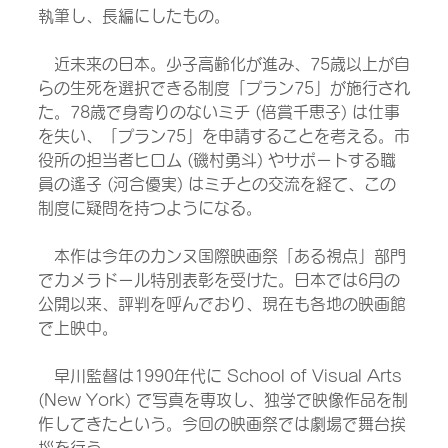
執筆し、長編にしたもの。
　近未来の日本。少子高齢化が進み、75歳以上が自
らの生死を選択できる制度「プラン75」が施行され
た。78歳で身寄りのないミチ (倍賞千恵子) は仕事
を失い、「プラン75」を申請することを考える。市
役所の担当者ヒロム (磯村勇斗) やサポートする職
員の遙子 (河合優実) はミチとの交流を経て、この
制度に疑問を持つようになる。
　本作は今年のカンヌ国際映画祭「ある視点」部門
でカメラドール特別表彰を受けた。日本では6月の
公開以来、評判を呼んでおり、現在も各地の映画館
で上映中。
　早川監督は1990年代に School of Visual Arts 
(New York) で写真を専攻し、独学で映像作品を制
作してきたという。今回の映画祭では劇場で舞台挨