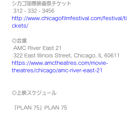
シカゴ国際映画祭チケット 
 312 - 332 - 3456
http://www.chicagofilmfestival.com/festival/ti
ckets/
◎会場
 AMC River East 21
 322 East Illinois Street, Chicago, IL 60611
https://www.amctheatres.com/movie-
theatres/chicago/amc-river-east-21
◎上映スケジュール　
『PLAN 75』PLAN 75