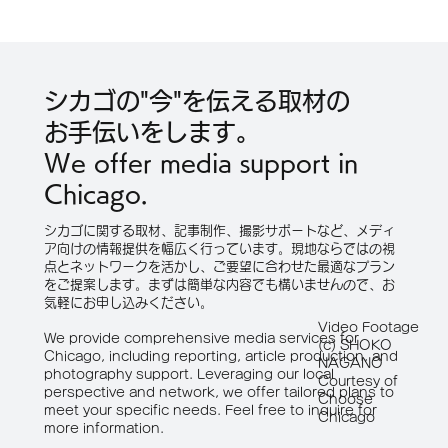
日本で初めて性別適合手術の合法性を争
った「ブルーボーイ裁判」が60年の時を
シカゴの"今"を伝える取材の
経て映画化。映画『ブルーボーイ事件』3
お手伝いをします。
月26日・シカゴプレミア上映。
We offer media support in
Chicago.
シカゴに関する取材、記事制作、撮影サポートなど、メディ
ア向けの情報提供を幅広く行っています。現地ならではの視
点とネットワークを活かし、ご要望に合わせた最適なプラン
をご提案します。まずは簡単な内容でも構いませんので、お
気軽にお申し込みください。
Video Footage
We provide comprehensive media services for
(c) SHOKO
Chicago, including reporting, article production, and
NAGANO
photography support. Leveraging our local
Courtesy of
perspective and network, we offer tailored plans to
Choose
meet your specific needs. Feel free to inquire for
Chicago
more information.