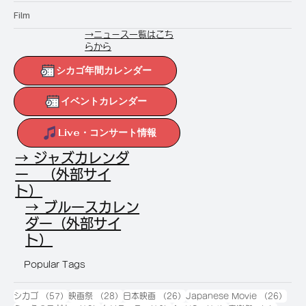
Film
→ニュース一覧はこち
らから
シカゴ年間カレンダー
イベントカレンダー
Live・コンサート情報
→ ジャズカレンダ
ー （外部サイ
ト）
→ ブルースカレン
ダー（外部サイ
ト）
Popular Tags
57件の記事
28件の記事
26件の記事
26
シカゴ
（57）
映画祭
（28）
日本映画
（26）
Japanese Movie
（26）