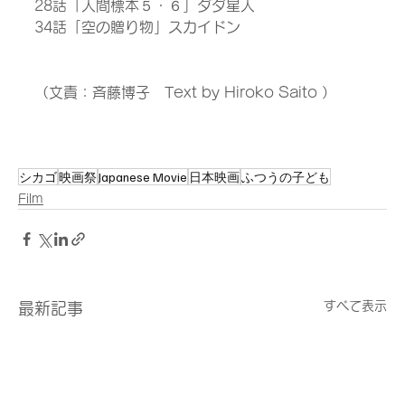
28話「人間標本５・６」ダダ星人
34話「空の贈り物」スカイドン
（文責：斉藤博子　Text by Hiroko Saito ）
シカゴ
映画祭
Japanese Movie
日本映画
ふつうの子ども
Film
すべて表示
最新記事