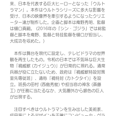
来、日本を代表する巨大ヒーローとなった「ウルト
ラマン」。本作はウルトラシリーズに多大な影響を
受け、日本の映像界を牽引するようになったクリエ
ーター達が制作した。企画と脚本は庵野秀明、監督
は樋口真嗣。 (2016年の『シン・ゴジラ』では総監
督と脚本を庵野、監督と特技監督を樋口が担当し、
大成功を収めた。)
　本作は舞台を現代に設定し、テレビドラマの世界
観を再生したもの。令和の日本では不気味な巨大生
物「禍威獣 (カイジュウ)」が日常的に現れる。通常
兵器が役に立たないため、政府は「禍威獣特設対策
室先専従班」、通称「禍特対 (カトクタイ)」を設
立。班長の田村 (西島秀俊) や担当官の神永 (斎藤
工) が任務に当たるなか、大気圏外から銀色の巨人
が出現する。
　注目すべきはウルトラマンを生み出した美術家、
成田享によるデザインを正確にコンピュータ・グラ