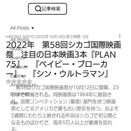
記事検索
メルマガ購読
All Posts
HIROKO SAITO
2022年10月14日
読了時間: 5分
All Posts
2022年 第58回シカゴ国際映画
Music
祭 注目の日本映画3本『PLAN
Events
75』、『ベイビー・ブローカ
Museum
ー』、『シン・ウルトラマン』
Explore
5つ星のうちNaNと評価されています。
Architecture
　第58回シカゴ国際映画祭が10月12日に開幕、23
Gourmet
日まで開催される。同映画祭は1964年に創設さ
れ、国際コンペティション (審査) 部門を持つ映画
Film
祭として北アメリカで最も古い歴史を持つ。およそ
2週間にわたり上映される作品はシカゴで初公開と
なるものばかりで、毎年5万人以上が劇場を訪れ
る。