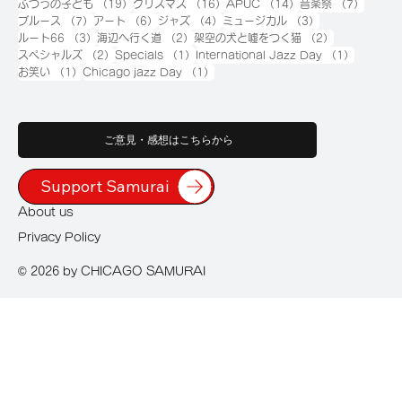
19件の記事
16件の記事
14件の記事
7件の
ふつうの子ども
（19）
クリスマス
（16）
APUC
（14）
音楽祭
（7）
7件の記事
6件の記事
4件の記事
3件の記事
ブルース
（7）
アート
（6）
ジャズ
（4）
ミュージカル
（3）
3件の記事
2件の記事
2件の記事
ルート66
（3）
海辺へ行く道
（2）
架空の犬と嘘をつく猫
（2）
2件の記事
1件の記事
1件の記
スペシャルズ
（2）
Specials
（1）
International Jazz Day
（1）
1件の記事
1件の記事
お笑い
（1）
Chicago jazz Day
（1）
ご意見・感想はこちらから
Support Samurai
About us
Privacy Policy
© 2026 by CHICAGO SAMURAI