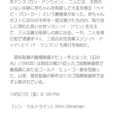
年ドンス (カン・ドンウォン) 。二人には、子供の
いない夫婦に赤ちゃんを斡旋して大金を得る「ベイ
ビーブローカー」という裏稼業があった。赤ちゃん
ポストに自分の子供を一度は預けたものの、取り返
しに現れた若い女性ソヨン (イ・ジウン) を交え
て、三人は養父母探しの旅に出る。一方、二人を現
行犯で逮捕すべく、二名の女性刑事スジン (ペ・ド
ゥナ) とイ (イ・ジュヨン) も尾行を始めた。
　是枝監督の劇場映画デビュー作となった『幻の
光』(1995年) は同年の第31回シカゴ国際映画祭で
最高賞にあたるゴールド・ヒューゴー賞を受賞し
た。以来、是枝監督の新作はシカゴ国際映画祭で必
ず上映されている。
10月21日（金）8: 00 PM　
『シン・ウルトラマン』Shin Ultraman