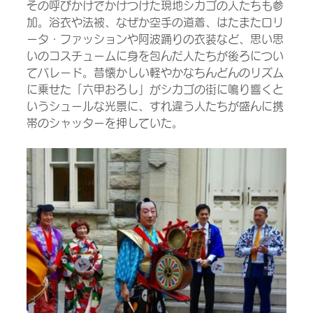
その呼びかけでかけつけた現地シカゴの人たちも参
加。浴衣や法被、なぜか空手の道着、はたまたロリ
ータ・ファッションや阿波踊りの衣装など、思い思
いのコスチュームに身を包んだ人たちが後ろについ
てパレード。昔懐かしい軽やかなちんどんのリズム
に乗せた「六甲おろし」がシカゴの街に鳴り響くと
いうシュールな光景に、すれ違う人たちが盛んに携
帯のシャッターを押していた。