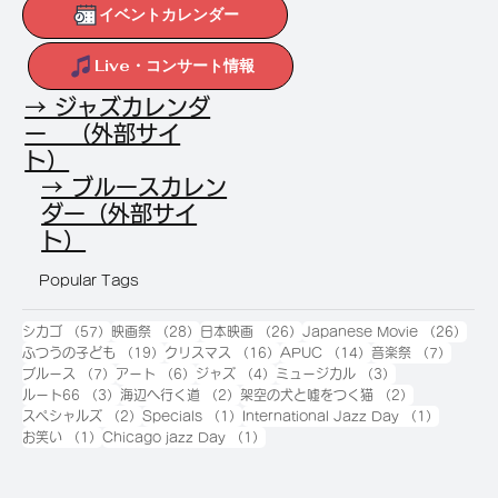
イベントカレンダー
Live・コンサート情報
→ ジャズカレンダ
ー （外部サイ
ト）
→ ブルースカレン
ダー（外部サイ
ト）
Popular Tags
57件の記事
28件の記事
26件の記事
26
シカゴ
（57）
映画祭
（28）
日本映画
（26）
Japanese Movie
（26）
19件の記事
16件の記事
14件の記事
7件の
ふつうの子ども
（19）
クリスマス
（16）
APUC
（14）
音楽祭
（7）
7件の記事
6件の記事
4件の記事
3件の記事
ブルース
（7）
アート
（6）
ジャズ
（4）
ミュージカル
（3）
3件の記事
2件の記事
2件の記事
ルート66
（3）
海辺へ行く道
（2）
架空の犬と嘘をつく猫
（2）
2件の記事
1件の記事
1件の記
スペシャルズ
（2）
Specials
（1）
International Jazz Day
（1）
1件の記事
1件の記事
お笑い
（1）
Chicago jazz Day
（1）