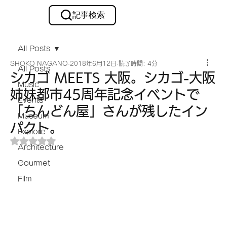
記事検索
メルマガ購読
All Posts
SHOKO NAGANO
2018年6月12日
読了時間: 4分
All Posts
シカゴ MEETS 大阪。シカゴ-大阪
Music
姉妹都市45周年記念イベントで
Events
「ちんどん屋」さんが残したイン
Museum
パクト。
Explore
5つ星のうちNaNと評価されています。
Architecture
Gourmet
Film