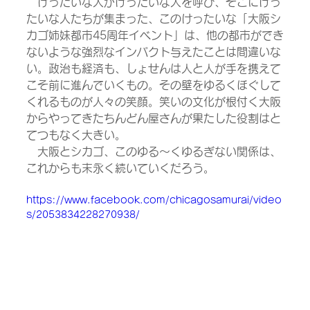
　けったいな人がけったいな人を呼び、そこにけっ
たいな人たちが集まった、このけったいな「大阪シ
カゴ姉妹都市45周年イベント」は、他の都市ができ
ないような強烈なインパクト与えたことは間違いな
い。政治も経済も、しょせんは人と人が手を携えて
こそ前に進んでいくもの。その壁をゆるくほぐして
くれるものが人々の笑顔。笑いの文化が根付く大阪
からやってきたちんどん屋さんが果たした役割はと
てつもなく大きい。
　大阪とシカゴ、このゆる～くゆるぎない関係は、
これからも末永く続いていくだろう。
https://www.facebook.com/chicagosamurai/video
s/2053834228270938/