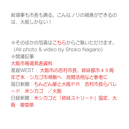
総領事も市長も踊る。こんなノリの親善ができるの
は、大阪しかない！ 
※そのほかの写真は
こちら
からご覧いただけます。
（All photo & video by Shoko Nagano)
※関連記事
大阪市報道発表資料
産経WEST： 
大阪市の吉村市長、姉妹都市４５周
年で米・シカゴ市視察へ　民間活用など参考に　
毎日新聞：
ちんどん屋と大阪ＰＲ　吉村市長らパレ
ード　米シカゴ　／大阪
日経新聞：
米シカゴと「姉妹ストリート」協定、大
阪・御堂筋