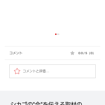
0.0 / 5（0）
コメント
コメントと評価...
”シカゴ名物”ホリデー電飾クリスマス電車
とバス。駅でサンタとの記念撮影も！
シカゴの"今"を伝える取材の