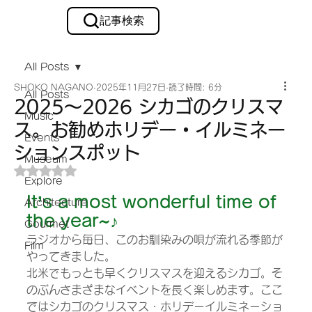
記事検索
メルマガ購読
All Posts
SHOKO NAGANO
2025年11月27日
読了時間: 6分
All Posts
2025～2026 シカゴのクリスマ
Music
ス。お勧めホリデー・イルミネー
Events
ションスポット
Museum
5つ星のうちNaNと評価されています。
Explore
It’s a most wonderful time of 
Architecture
the year~♪ 　
Gourmet
ラジオから毎日、このお馴染みの唄が流れる季節が
Film
やってきました。
北米でもっとも早くクリスマスを迎えるシカゴ。そ
のぶんさまざまなイベントを長く楽しめます。ここ
ではシカゴのクリスマス・ホリデーイルミネーショ