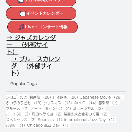
イベントカレンダー
Live・コンサート情報
→ ジャズカレンダ
ー （外部サイ
ト）
→ ブルースカレン
ダー（外部サイ
ト）
Popular Tags
57件の記事
28件の記事
26件の記事
26
シカゴ
（57）
映画祭
（28）
日本映画
（26）
Japanese Movie
（26）
19件の記事
16件の記事
14件の記事
7件の
ふつうの子ども
（19）
クリスマス
（16）
APUC
（14）
音楽祭
（7）
7件の記事
6件の記事
4件の記事
3件の記事
ブルース
（7）
アート
（6）
ジャズ
（4）
ミュージカル
（3）
3件の記事
2件の記事
2件の記事
ルート66
（3）
海辺へ行く道
（2）
架空の犬と嘘をつく猫
（2）
2件の記事
1件の記事
1件の記
スペシャルズ
（2）
Specials
（1）
International Jazz Day
（1）
1件の記事
1件の記事
お笑い
（1）
Chicago jazz Day
（1）